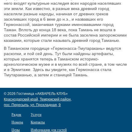
него входят культурные наследия всех народов населявших
эти земли. Как известно, в разные века древний город
населяли разные народы, начиная от древних греков
заселивших город в 6 веке до н.э., и назвавших его
Гермонассой, заканчивая турками именовавшими город
Таман. Вплоть до конца 18 века, пока Тамань не вошла в
состав Российской империи и не была заселена запорожскими
казаками, которые стали называть древний город Таманью.
В Таманском городище «Гермонасса-Тмутаракань» ведутся
раскопки, и пой сей день. Тут были найдены артефакты,
которые хранятся теперь в Таманском историко-
археологическом музее и в музеях по всей стране, в том числе
и в Эрмитаже. Здесь вы увидите, как Гермонасса стала
Тмутараканью, а затем и станицей Тамань.
© 2026 Гостиница «АКВАРЕЛЬ КЛУБ»
Краснодарский край, Темрюкский район,
пос. Пересыпь, ул. Прохладная, 9
Рядом
Услуги
Номера
Контакты
Цены
Информация для гостей