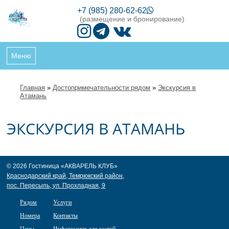
+7 (985) 280-62-62
(размещение и бронирование)
Меню
Главная
»
Достопримечательности рядом
»
Экскурсия в
Атамань
ЭКСКУРСИЯ В АТАМАНЬ
© 2026 Гостиница «АКВАРЕЛЬ КЛУБ»
Краснодарский край, Темрюкский район,
пос. Пересыпь, ул. Прохладная, 9
Рядом
Услуги
Номера
Контакты