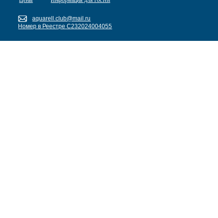
Цены
Информация для гостей
aquarell.club@mail.ru
Номер в Реестре С232024004055