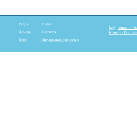
Рядом
Услуги
aquarell.cl
Номера
Контакты
Номер в Реест
Цены
Информация для гостей