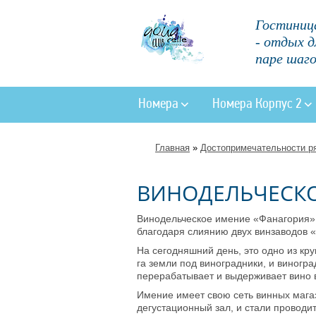
Гостиница
- отдых д
паре шаго
Номера
Номера Корпус 2
Главная
»
Достопримечательности р
ВИНОДЕЛЬЧЕСКО
Винодельческое имение «Фанагория» 
благодаря слиянию двух винзаводов 
На сегодняшний день, это одно из кр
га земли под виноградники, и виногр
перерабатывает и выдерживает вино в
Имение имеет свою сеть винных магаз
дегустационный зал, и стали проводит