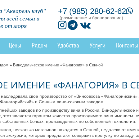
+7 (985) 280-62-62
 "Акварель клуб"
ля всей семьи в
(размещение и бронирование)
в от моря
Цены
Рядом
Удобства
Услуги
Контакты
ядом
»
Винодельческое имение «Фанагория» в Сенной
Е ИМЕНИЕ «ФАНАГОРИЯ» В 
наследовала свое производство от «Винсовхоза «Фанагорийский», 
«Фанагорийский» и Сенным вино-соковым заводом.
упнейших заводов по производству вина в России. Винодельческое
ад этот является гарантом качества производимого вина имением.
 собственных бочках, произведенных по собственной технологии.
инов, несколько магазинов находятся в Сенной, недалеко от имения
ся экскурсии, которые предлагают совершить прогулку по заводу, з